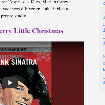
rer l’esprit des fêtes, Mariah Carey a
K
e vacances d’hiver en août 1994 et a
L
 propre studio.
a
1
erry Little Christmas
d
L
d
4
a
3
a
L
d
Play