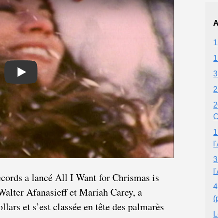
A
1
1
3
Play
2
2
C
1
l
3
l
ords a lancé All I Want for Chrismas is
4
Walter Afanasieff et Mariah Carey, a
(
llars et s’est classée en tête des palmarès
L