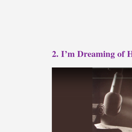
2. I’m Dreaming of 