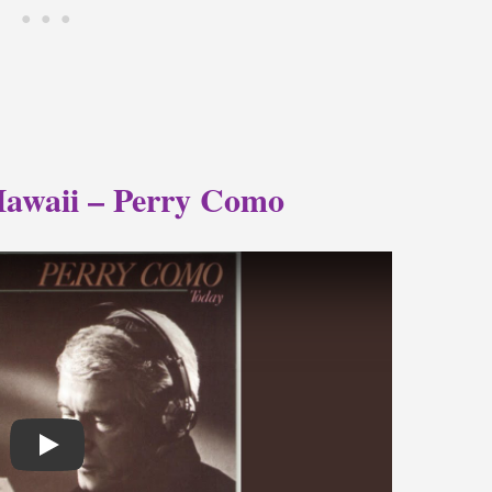
Hawaii – Perry Como
Play