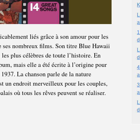
K
L
a
1
ricablement liés grâce à son amour pour les
d
de ses nombreux films. Son titre Blue Hawaii
L
 les plus célèbres de toute l’histoire. En
d
lbum, mais elle a été écrite à l’origine pour
4
 1937. La chanson parle de la nature
a
t un endroit merveilleux pour les couples,
3
alais où tous les rêves peuvent se réaliser.
a
L
d