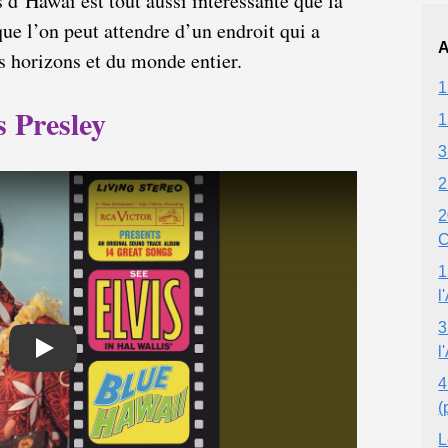
s d’Hawaï est tout aussi intéressante que la
que l’on peut attendre d’un endroit qui a
A
us horizons et du monde entier.
1
s Presley
1
3
2
2
C
1
l
3
l
Play
4
(
L