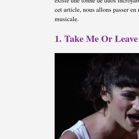
existe une tonne de duos incroyab
cet article, nous allons passer e
musicale.
1. Take Me Or Leave