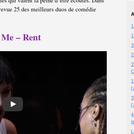
les qui valent la peine d’être écoutés. Dans
n revue 25 des meilleurs duos de comédie
A
1
 Me – Rent
1
3
2
2
C
1
l
3
l
Play
4
(
L