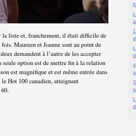
K
L
a
1
la liste et, franchement, il était difficile de
d
e fois. Maureen et Joanne sont au point de
L
s deux demandent à l’autre de les accepter
d
a seule option est de mettre fin à la relation
4
anson est magnifique et est même entrée dans
a
 le Hot 100 canadien, atteignant
3
 60.
a
L
d