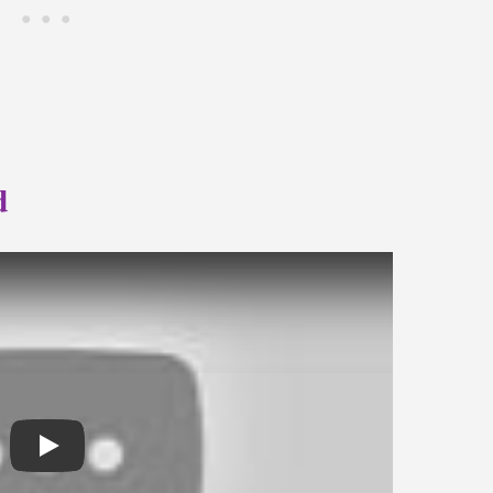
d
Play