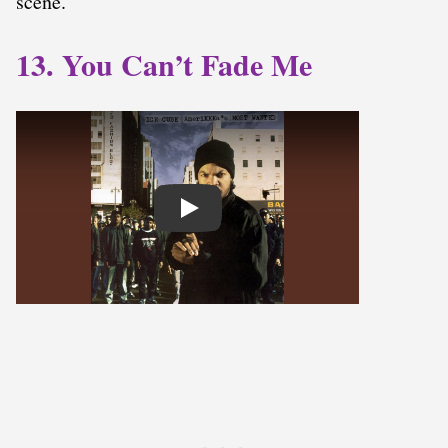
scène.
13. You Can’t Fade Me
Play