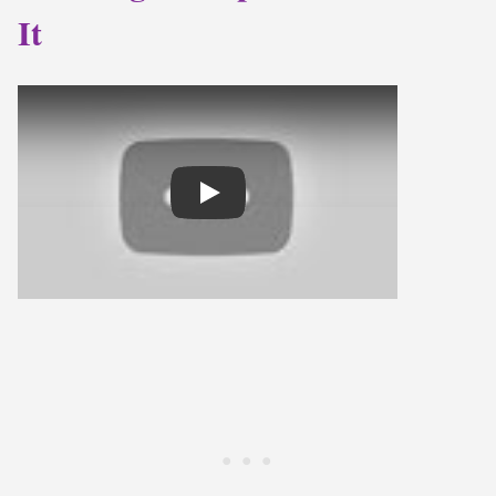
It
Play