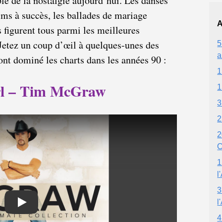
le de la nostalgie aujourd’hui. Les danses
ilms à succès, les ballades de mariage
A
 figurent tous parmi les meilleures
Jetez un coup d’œil à quelques-unes des
5
a
nt dominé les charts dans les années 90 :
1
irl – Tim McGraw
1
3
2
2
C
1
l
3
l
Play
4