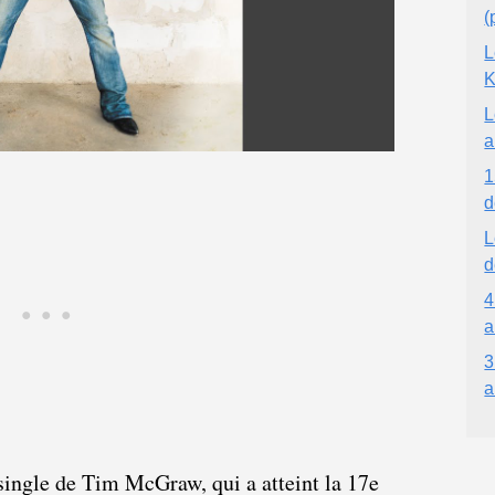
(
L
K
L
a
1
d
L
d
4
a
3
a
single de Tim McGraw, qui a atteint la 17e