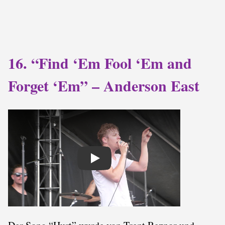
16. “Find ‘Em Fool ‘Em and
Forget ‘Em” – Anderson East
Play