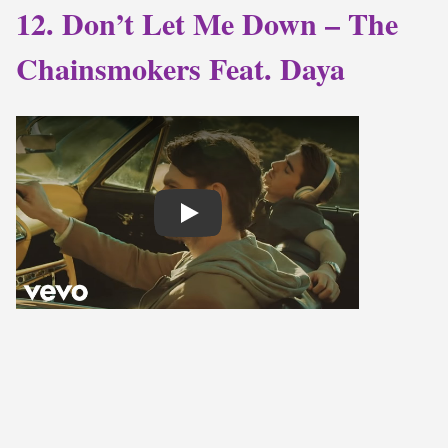
12. Don’t Let Me Down – The
Chainsmokers Feat. Daya
Play