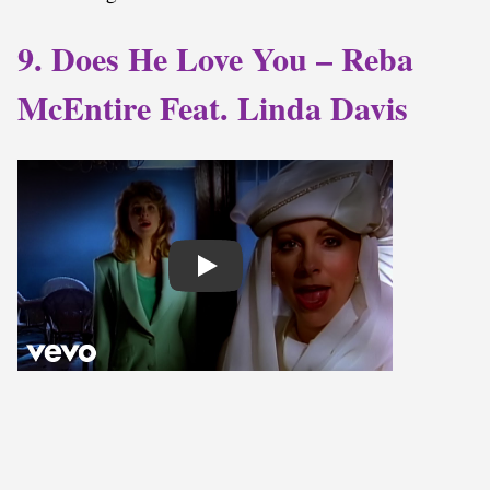
9. Does He Love You – Reba
McEntire Feat. Linda Davis
Play