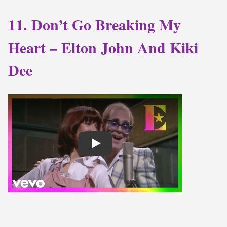
11. Don’t Go Breaking My
Heart – Elton John And Kiki
Dee
Play