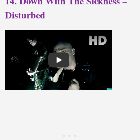
14. Down With The Sickness –
Disturbed
Play