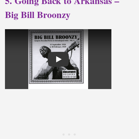
5. Going Back to Arkansas –
Big Bill Broonzy
Play