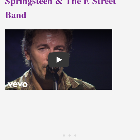
Springsteen & The E Street
Band
Play