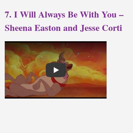
7. I Will Always Be With You –
Sheena Easton and Jesse Corti
Play